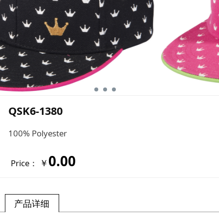
QSK6-1380
100% Polyester
0.00
￥
Price：
产品详细