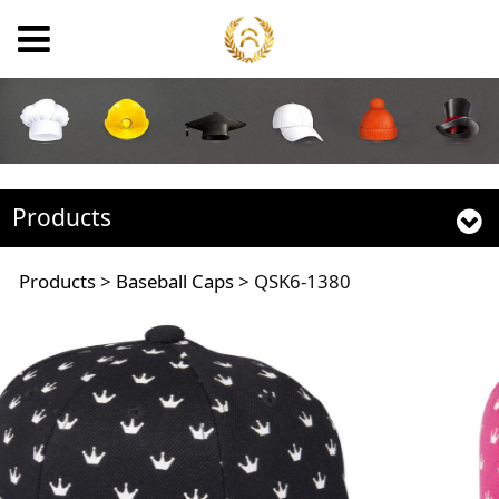
Products
QSK6-1380
Products
>
Baseball Caps
>
QSK6-1380