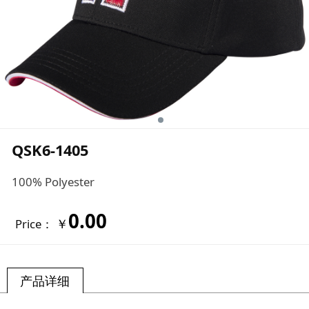
QSK6-1405
100% Polyester
0.00
￥
Price：
产品详细