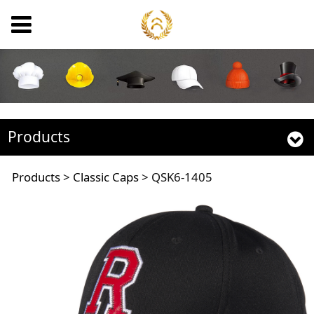
Products
QSK6-1405
Products
>
Classic Caps
>
QSK6-1405