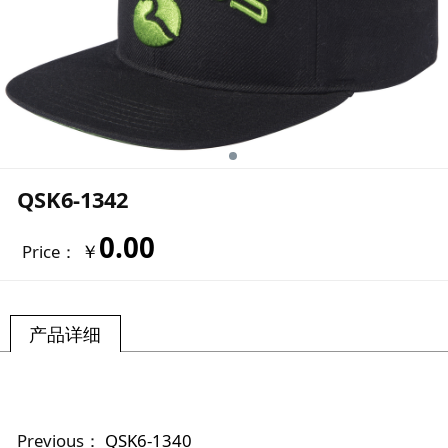
QSK6-1342
0.00
￥
Price：
产品详细
Previous：
QSK6-1340