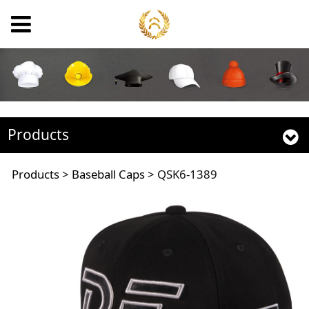
Products
QSK6-1389
Products
>
Baseball Caps
>
QSK6-1389